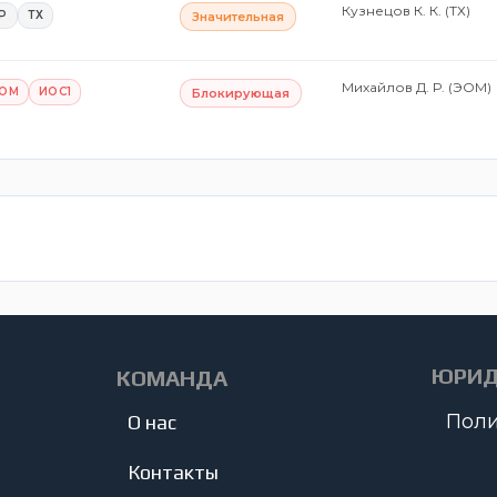
Кузнецов К. К. (ТХ)
Р
ТХ
Значительная
Михайлов Д. Р. (ЭОМ)
ОМ
ИОС1
Блокирующая
ЮРИД
КОМАНДА
Поли
О нас
Контакты