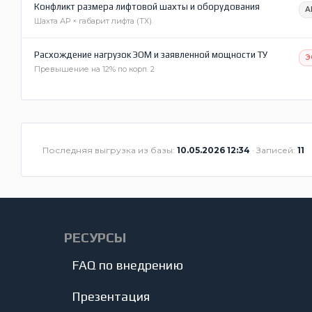
Конфликт размера лифтовой шахты и оборудования
А
Шахта АР × габарит лифта (ТХ)
Расхождение нагрузок ЭОМ и заявленной мощности ТУ
Э
Превышение на 12% по корп. 2
Последняя выгрузка из базы:
10.05.2026 12:34
· Записей:
11
РЕСУРСЫ
FAQ по внедрению
Презентация