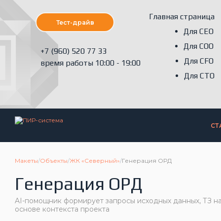
Главная страница
Тест-драйв
Для СЕО
Для СOО
+7 (960) 520 77 33
Для СFО
время работы 10:00 - 19:00
Для СTО
СТ
Макеты
/
Объекты
/
ЖК «Северный»
/
Генерация ОРД
Генерация ОРД
AI-помощник формирует запросы исходных данных, ТЗ на
основе контекста проекта