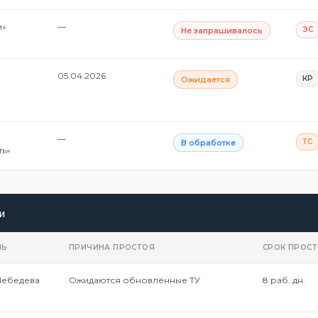
и»
—
ЭС
Не запрашивалось
05.04.2026
КР
Ожидается
—
ТС
В обработке
ть»
и
ЛЬ
ПРИЧИНА ПРОСТОЯ
СРОК ПРОС
Лебедева
Ожидаются обновлённые ТУ
8 раб. дн.