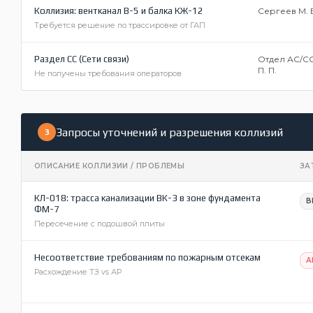
Коллизия: вентканал В-5 и балка КЖ-12
Сергеев М. В
Требуется решение по трассировке от ГАП
Раздел СС (Сети связи)
Отдел АС/СС
П. П.
Не получены требования операторов
Запросы уточнений и разрешения коллизий
3
ОПИСАНИЕ КОЛЛИЗИИ / ПРОБЛЕМЫ
ЗА
КЛ-018: трасса канализации ВК-3 в зоне фундамента
В
ФМ-7
Пересечение с подошвой плиты
Несоответствие требованиям по пожарным отсекам
А
Расхождение ТЗ vs АР