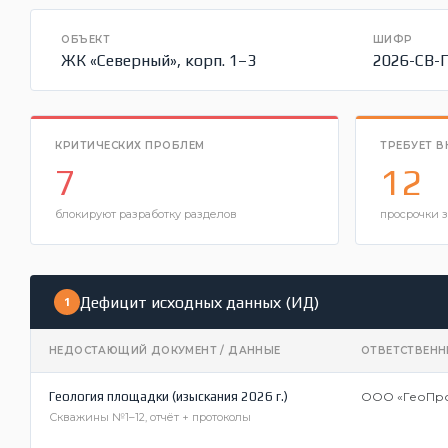
ОБЪЕКТ
ШИФР
ЖК «Северный», корп. 1–3
2026-СВ-
КРИТИЧЕСКИХ ПРОБЛЕМ
ТРЕБУЕТ 
7
12
блокируют разработку разделов
просрочки 
Дефицит исходных данных (ИД)
1
НЕДОСТАЮЩИЙ ДОКУМЕНТ / ДАННЫЕ
ОТВЕТСТВЕН
Геология площадки (изыскания 2026 г.)
ООО «ГеоПро
Скважины №1–12, отчёт + протоколы