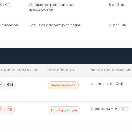
. (КР)
Ожидается решение по
5 раб. дн.
трассировке
 / Козлов
Нет ТЗ от операторов связи
15 раб. дн.
ТРОНУТЫЕ РАЗДЕЛЫ
КРИТИЧНОСТЬ
АВТОР ОБНАРУЖЕНИЯ
Иванов И. И. (ФМ)
К
ФМ
Значительная
Сидорова А. К. (ГАП)
Р
ПБ
Блокирующая