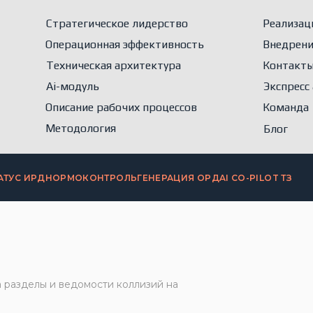
Стратегическое лидерство
Реализац
Операционная эффективность
Внедрени
Техническая архитектура
Контакт
Ai-модуль
Экспресс
Описание рабочих процессов
Команда
Методология
Блог
АТУС ИРД
НОРМОКОНТРОЛЬ
ГЕНЕРАЦИЯ ОРД
AI CO-PILOT ТЗ
 разделы и ведомости коллизий на