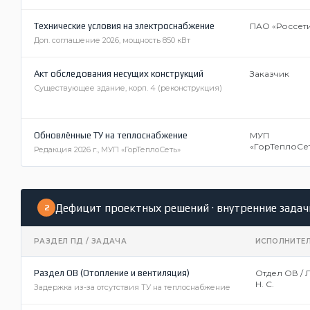
Технические условия на электроснабжение
ПАО «Россет
Доп. соглашение 2026, мощность 850 кВт
Акт обследования несущих конструкций
Заказчик
Существующее здание, корп. 4 (реконструкция)
Обновлённые ТУ на теплоснабжение
МУП
«ГорТеплоСе
Редакция 2026 г., МУП «ГорТеплоСеть»
Дефицит проектных решений · внутренние задач
2
РАЗДЕЛ ПД / ЗАДАЧА
ИСПОЛНИТЕ
Раздел ОВ (Отопление и вентиляция)
Отдел ОВ / 
Н. С.
Задержка из-за отсутствия ТУ на теплоснабжение