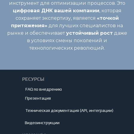
инструмент для оптимизации процессов. Это
цифровая ДНК вашей компании
, которая
сохраняет экспертизу, является
«точкой
притяжения»
для лучших специалистов на
рынке и обеспечивает
устойчивый рост
даже
в условиях смены поколений и
технологических революций.
РЕСУРСЫ
FAQ по внедрению
Презентация
Техническая документация (API, интеграции)
Видеоинструкции